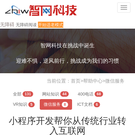
无障碍
无障碍阅读
开始适老模式
智网科技在挑战中诞生
迎难不惧，逆风前行，挑战成为我们的习惯
当前位置：
首页
>
帮助中心
>
微信服务
全部
网站知识
400电话
131
44
68
VR知识
微信服务
ICT文档
5
8
6
小程序开发帮你从传统行业转
入互联网