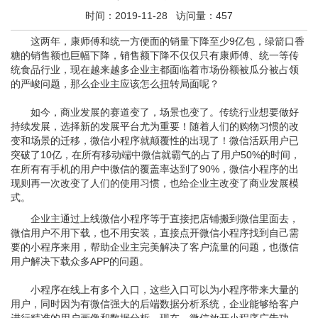
时间：2019-11-28 访问量：457
这两年，康师傅和统一方便面的销量下降至少9亿包，绿箭口香
糖的销售额也巨幅下降，销售额下降不仅仅只有康师傅、统一等传
统食品行业，现在越来越多企业主都面临着市场份额被瓜分被占领
的严峻问题，那么企业主应该怎么扭转局面呢？
如今，商业发展的赛道变了，场景也变了。传统行业想要做好
持续发展，选择新的发展平台尤为重要！随着人们的购物习惯的改
变和场景的迁移，微信小程序就颠覆性的出现了！微信活跃用户已
突破了10亿，在所有移动端中微信就霸气的占了用户50%的时间，
在所有有手机的用户中微信的覆盖率达到了90%，微信小程序的出
现则再一次改变了人们的使用习惯，也给企业主改变了商业发展模
式。
企业主通过上线微信小程序等于直接把店铺搬到微信里面去，
微信用户不用下载，也不用安装，直接点开微信小程序找到自己需
要的小程序来用，帮助企业主完美解决了客户流量的问题，也微信
用户解决下载众多APP的问题。
小程序在线上有多个入口，这些入口可以为小程序带来大量的
用户，同时因为有微信强大的后端数据分析系统，企业能够给客户
进行精准的用户画像和数据分析。现在，微信放开小程序广告功