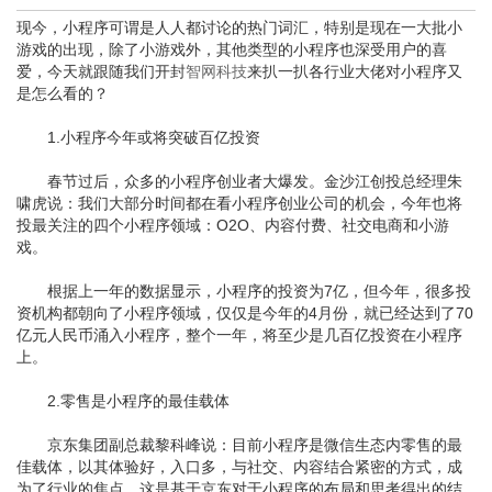
现今，小程序可谓是人人都讨论的热门词汇，特别是现在一大批小
游戏的出现，除了小游戏外，其他类型的小程序也深受用户的喜
爱，今天就跟随我们开封
智网科技
来扒一扒各行业大佬对小程序又
是怎么看的？
1.小程序今年或将突破百亿投资
春节过后，众多的小程序创业者大爆发。金沙江创投总经理朱
啸虎说：我们大部分时间都在看小程序创业公司的机会，今年也将
投最关注的四个小程序领域：O2O、内容付费、社交电商和小游
戏。
根据上一年的数据显示，小程序的投资为7亿，但今年，很多投
资机构都朝向了小程序领域，仅仅是今年的4月份，就已经达到了70
亿元人民币涌入小程序，整个一年，将至少是几百亿投资在小程序
上。
2.零售是小程序的最佳载体
京东集团副总裁黎科峰说：目前小程序是微信生态内零售的最
佳载体，以其体验好，入口多，与社交、内容结合紧密的方式，成
为了行业的焦点。这是基于京东对于小程序的布局和思考得出的结